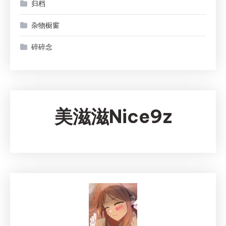
归档
杂物橱窗
碎碎念
美滋滋Nice9z