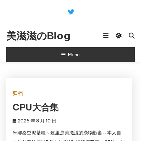
Skip
To
Content
美滋滋のBlog
Menu
归档
CPU大合集
2026 年 8 月 10 日
米娜桑空泥基哇～这里是美滋滋的杂物橱窗～本人自