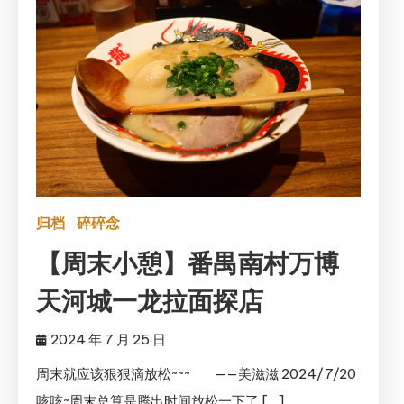
归档
碎碎念
【周末小憩】番禺南村万博
天河城一龙拉面探店
2024 年 7 月 25 日
周末就应该狠狠滴放松~~~ ——美滋滋 2024/7/20
咳咳~周末总算是腾出时间放松一下了 […]