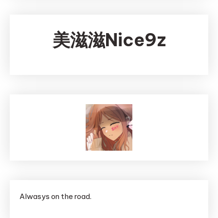
美滋滋Nice9z
Alwasys on the road.