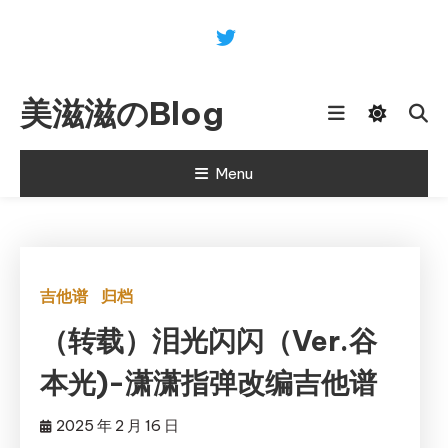
Skip
To
Content
美滋滋のBlog
Menu
吉他谱
归档
（转载）泪光闪闪（Ver.谷
本光)-潇潇指弹改编吉他谱
2025 年 2 月 16 日